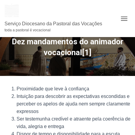
A
Serviço Diocesano da Pastoral das Vocações
L
toda a pastoral é vocacional
T
Dez mandamentos do animador
E
R
vocacional[1]
N
A
R
A
N
A
V
Proximidade que leve à confiança
E
Intuição para descobrir as expectativas escondidas e
G
A
perceber os apelos de ajuda nem sempre claramente
Ç
expressos
Ã
Ser testemunha credível e atraente pela coerência de
O
vida, alegria e entrega
Dispor de tempo e disponibilidade para a escuta