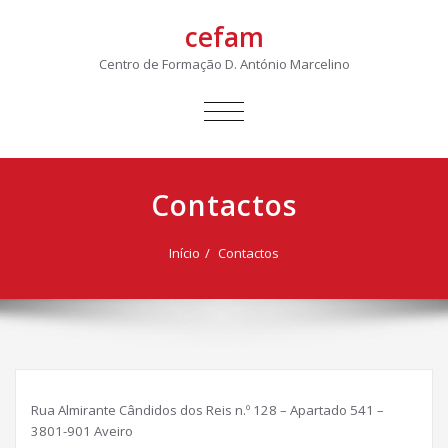
cefam
Centro de Formação D. António Marcelino
ALTERNAR
A
NAVEGAÇÃO
Contactos
Início
Contactos
Rua Almirante Cândidos dos Reis n.º 128 – Apartado 541 –
3801-901 Aveiro