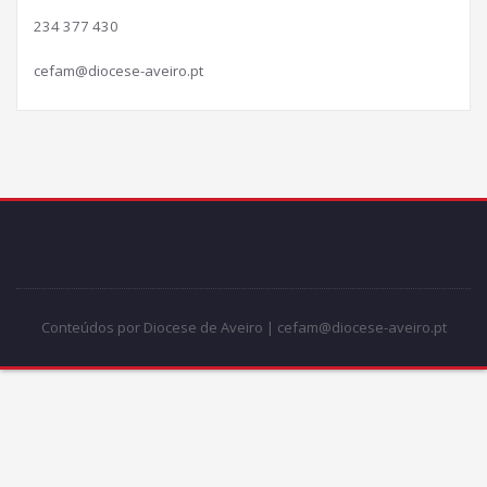
234 377 430
cefam@diocese-aveiro.pt
Conteúdos por Diocese de Aveiro | cefam@diocese-aveiro.pt