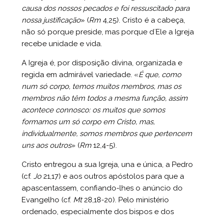
causa dos nossos pecados e foi ressuscitado para
nossa justificação
» (
Rm
4,25). Cristo é a cabeça,
não só porque preside, mas porque d´Ele a Igreja
recebe unidade e vida.
A Igreja é, por disposição divina, organizada e
regida em admirável variedade. «
É que, como
num só corpo, temos muitos membros, mas os
membros não têm todos a mesma função, assim
acontece connosco: os muitos que somos
formamos um só corpo em Cristo, mas,
individualmente, somos membros que pertencem
uns aos outros
» (
Rm
12,4-5).
Cristo entregou a sua Igreja, una e única, a Pedro
(cf.
Jo
21,17) e aos outros apóstolos para que a
apascentassem, confiando-lhes o anúncio do
Evangelho (cf.
Mt
28,18-20). Pelo ministério
ordenado, especialmente dos bispos e dos