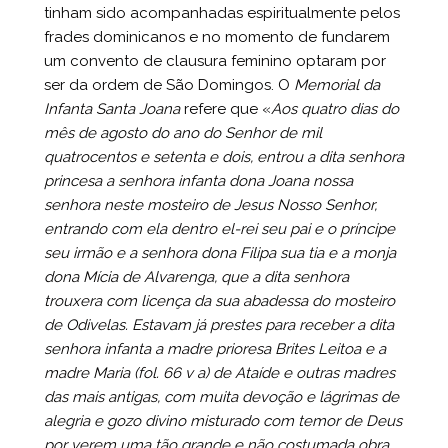
tinham sido acompanhadas espiritualmente pelos
frades dominicanos e no momento de fundarem
um convento de clausura feminino optaram por
ser da ordem de São Domingos. O
Memorial da
Infanta Santa Joana
refere que «
Aos quatro dias do
mês de agosto do ano do Senhor de mil
quatrocentos e setenta e dois, entrou a dita senhora
princesa a senhora infanta dona Joana nossa
senhora neste mosteiro de Jesus Nosso Senhor,
entrando com ela dentro el-rei seu pai e o príncipe
seu irmão e a senhora dona Filipa sua tia e a monja
dona Mícia de Alvarenga, que a dita senhora
trouxera com licença da sua abadessa do mosteiro
de Odivelas. Estavam já prestes para receber a dita
senhora infanta a madre prioresa Brites Leitoa e a
madre Maria (fol. 66 v a) de Ataíde e outras madres
das mais antigas, com muita devoção e lágrimas de
alegria e gozo divino misturado com temor de Deus
por verem uma tão grande e não costumada obra