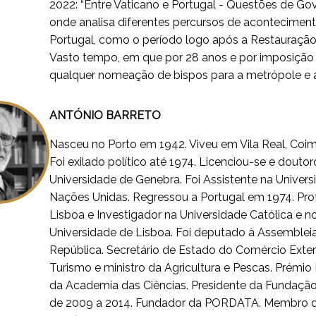
2022: “Entre Vaticano e Portugal - Questões de Gove
onde analisa diferentes percursos de aconteciment
Portugal, como o período logo após a Restauraçã
Vasto tempo, em que por 28 anos e por imposição
qualquer nomeação de bispos para a metrópole e a
ANTÓNIO BARRETO
Nasceu no Porto em 1942. Viveu em Vila Real, Coim
Foi exilado político até 1974. Licenciou-se e dout
Universidade de Genebra. Foi Assistente na Univers
Nações Unidas. Regressou a Portugal em 1974. Pro
Lisboa e Investigador na Universidade Católica e no
Universidade de Lisboa. Foi deputado à Assembleia
República. Secretário de Estado do Comércio Exter
Turismo e ministro da Agricultura e Pescas. Prémi
da Academia das Ciências. Presidente da Fundaçã
de 2009 a 2014. Fundador da PORDATA. Membro do