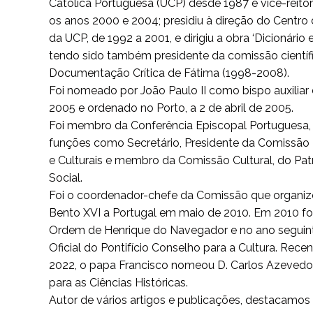
Católica Portuguesa (UCP) desde 1987 e vice-reitor
os anos 2000 e 2004; presidiu à direção do Centro 
da UCP, de 1992 a 2001, e dirigiu a obra ‘Dicionário e
tendo sido também presidente da comissão científ
Documentação Crítica de Fátima (1998-2008).
Foi nomeado por João Paulo II como bispo auxiliar 
2005 e ordenado no Porto, a 2 de abril de 2005.
Foi membro da Conferência Episcopal Portuguesa
funções como Secretário, Presidente da Comissão 
e Culturais e membro da Comissão Cultural, do Pa
Social.
Foi o coordenador-chefe da Comissão que organizo
Bento XVI a Portugal em maio de 2010. Em 2010 fo
Ordem de Henrique do Navegador e no ano segui
Oficial do Pontifício Conselho para a Cultura. Re
2022, o papa Francisco nomeou D. Carlos Azevedo
para as Ciências Históricas.
Autor de vários artigos e publicações, destacamos