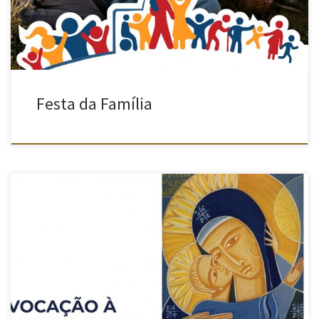
dois destaques: pelas 11h00 a transmissão do […]
Festa da Família
Na abertura da Semana de Oração pelas Vocações, que este ano
coincide com o Dia da Mãe, o Serviço de Vocações, Acolhimento
e Formação Espiritual e o Secretariado da Pastoral Familiar da
nossa diocese, apresentam-nos testemunhos da Vocação à
maternidade.