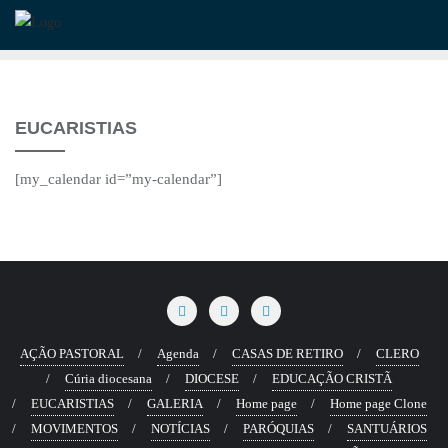
Skip
to
content
EUCARISTIAS
[my_calendar id=”my-calendar”]
AÇÃO PASTORAL
Agenda
CASAS DE RETIRO
CLERO
Cúria diocesana
DIOCESE
EDUCAÇÃO CRISTÃ
EUCARISTIAS
GALERIA
Home page
Home page Clone
MOVIMENTOS
NOTÍCIAS
PARÓQUIAS
SANTUÁRIOS