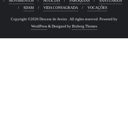
MOVIMENTOS
NOTÍCIAS
PARÓQUIAS
SANTUÁRIOS
SDAM
VIDA CONSAGRADA
VOCAÇÕES
Copyright ©2026 Diocese de Aveiro . All rights reserved.
Powered by
WordPress
&
Designed by
Bizberg Themes