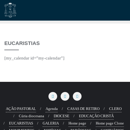
Skip
to
content
EUCARISTIAS
[my_calendar id=”my-calendar”]
AÇÃO PASTORAL
Agenda
CASAS DE RETIRO
CLERO
Cúria diocesana
DIOCESE
EDUCAÇÃO CRISTÃ
EUCARISTIAS
GALERIA
Home page
Home page Clone