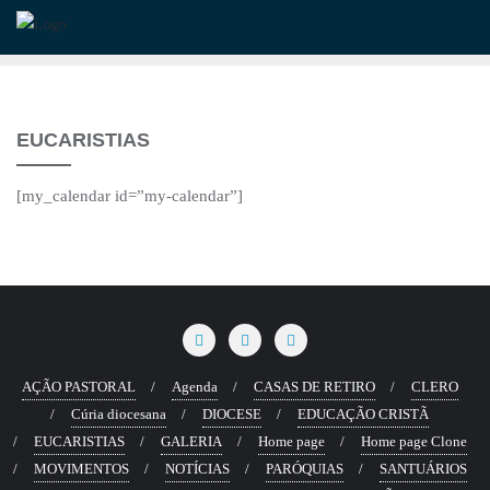
Skip
to
content
EUCARISTIAS
[my_calendar id=”my-calendar”]
AÇÃO PASTORAL
Agenda
CASAS DE RETIRO
CLERO
Cúria diocesana
DIOCESE
EDUCAÇÃO CRISTÃ
EUCARISTIAS
GALERIA
Home page
Home page Clone
MOVIMENTOS
NOTÍCIAS
PARÓQUIAS
SANTUÁRIOS