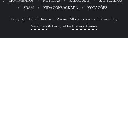
MOVIMENTOS
NOTÍCIAS
PARÓQUIAS
SANTUÁRIOS
SDAM
VIDA CONSAGRADA
VOCAÇÕES
Copyright ©2026 Diocese de Aveiro . All rights reserved.
Powered by
WordPress
&
Designed by
Bizberg Themes