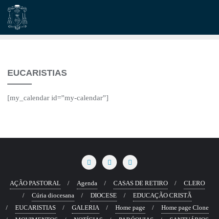
Skip
to
content
EUCARISTIAS
[my_calendar id=”my-calendar”]
AÇÃO PASTORAL
Agenda
CASAS DE RETIRO
CLERO
Cúria diocesana
DIOCESE
EDUCAÇÃO CRISTÃ
EUCARISTIAS
GALERIA
Home page
Home page Clone