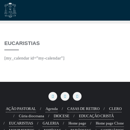
Skip
to
content
EUCARISTIAS
[my_calendar id=”my-calendar”]
AÇÃO PASTORAL
Agenda
CASAS DE RETIRO
CLERO
Cúria diocesana
DIOCESE
EDUCAÇÃO CRISTÃ
EUCARISTIAS
GALERIA
Home page
Home page Clone