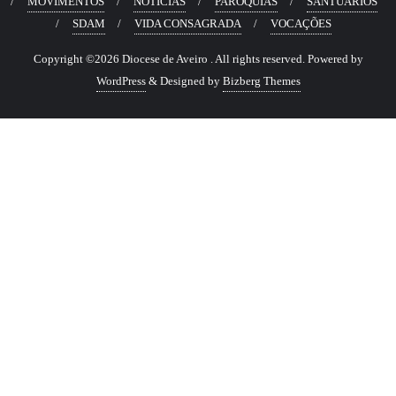
MOVIMENTOS
NOTÍCIAS
PARÓQUIAS
SANTUÁRIOS
SDAM
VIDA CONSAGRADA
VOCAÇÕES
Copyright ©2026 Diocese de Aveiro . All rights reserved.
Powered by
WordPress
&
Designed by
Bizberg Themes