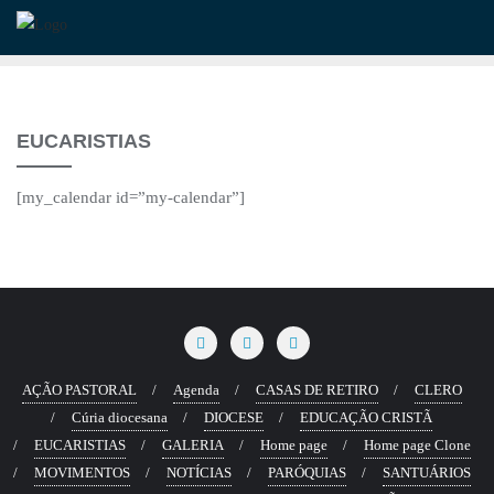
Skip
to
content
EUCARISTIAS
[my_calendar id=”my-calendar”]
AÇÃO PASTORAL
Agenda
CASAS DE RETIRO
CLERO
Cúria diocesana
DIOCESE
EDUCAÇÃO CRISTÃ
EUCARISTIAS
GALERIA
Home page
Home page Clone
MOVIMENTOS
NOTÍCIAS
PARÓQUIAS
SANTUÁRIOS