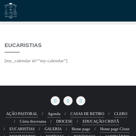
Skip
to
content
EUCARISTIAS
[my_calendar id=”my-calendar”]
AÇÃO PASTORAL
Agenda
CASAS DE RETIRO
CLERO
Cúria diocesana
DIOCESE
EDUCAÇÃO CRISTÃ
EUCARISTIAS
GALERIA
Home page
Home page Clone