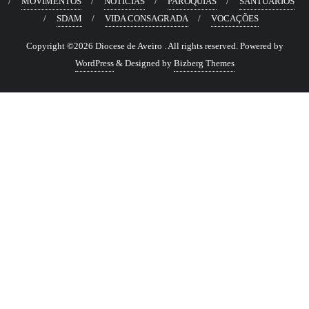
MOVIMENTOS
NOTÍCIAS
PARÓQUIAS
SANTUÁRIOS
SDAM
VIDA CONSAGRADA
VOCAÇÕES
Copyright ©2026 Diocese de Aveiro . All rights reserved.
Powered by
WordPress
&
Designed by
Bizberg Themes