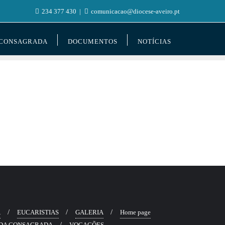
234 377 430
comunicacao@diocese-aveiro.pt
 CONSAGRADA
DOCUMENTOS
NOTÍCIAS
Ã
EUCARISTIAS
GALERIA
Home page
DA CONSAGRADA
VOCAÇÕES