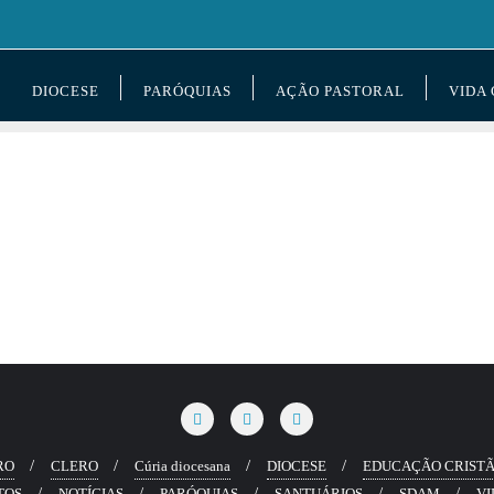
DIOCESE
PARÓQUIAS
AÇÃO PASTORAL
VIDA
RO
CLERO
Cúria diocesana
DIOCESE
EDUCAÇÃO CRIST
TOS
NOTÍCIAS
PARÓQUIAS
SANTUÁRIOS
SDAM
VI