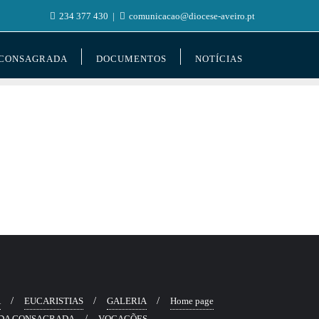
234 377 430
comunicacao@diocese-aveiro.pt
 CONSAGRADA
DOCUMENTOS
NOTÍCIAS
Ã
EUCARISTIAS
GALERIA
Home page
DA CONSAGRADA
VOCAÇÕES