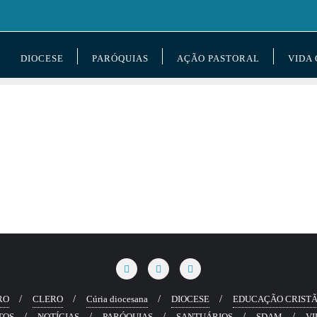
DIOCESE
PARÓQUIAS
AÇÃO PASTORAL
VIDA
RO
CLERO
Cúria diocesana
DIOCESE
EDUCAÇÃO CRIST
TOS
NOTÍCIAS
PARÓQUIAS
SANTUÁRIOS
SDAM
VI