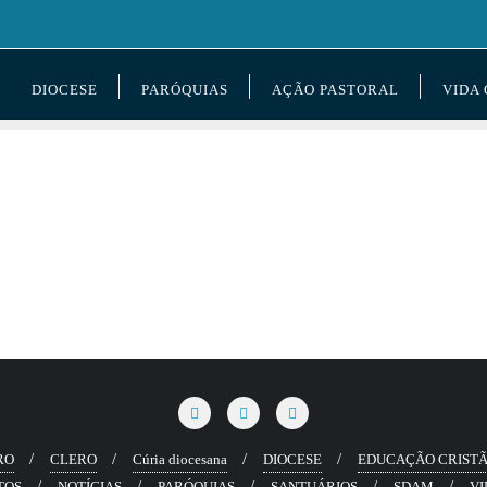
DIOCESE
PARÓQUIAS
AÇÃO PASTORAL
VIDA
RO
CLERO
Cúria diocesana
DIOCESE
EDUCAÇÃO CRIST
TOS
NOTÍCIAS
PARÓQUIAS
SANTUÁRIOS
SDAM
VI