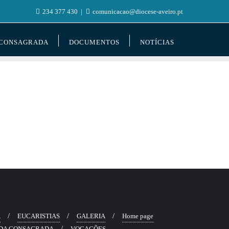
234 377 430
comunicacao@diocese-aveiro.pt
 CONSAGRADA
DOCUMENTOS
NOTÍCIAS
Ã
EUCARISTIAS
GALERIA
Home page
DA CONSAGRADA
VOCAÇÕES