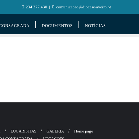
234 377 430
comunicacao@diocese-aveiro.pt
 CONSAGRADA
DOCUMENTOS
NOTÍCIAS
Ã
EUCARISTIAS
GALERIA
Home page
DA CONSAGRADA
VOCAÇÕES