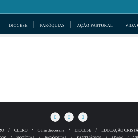
DIOCESE
PARÓQUIAS
AÇÃO PASTORAL
VIDA
RO
CLERO
Cúria diocesana
DIOCESE
EDUCAÇÃO CRIST
TOS
NOTÍCIAS
PARÓQUIAS
SANTUÁRIOS
SDAM
VI