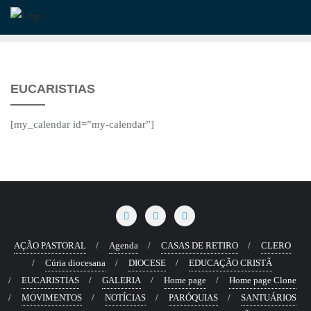
Skip
to
content
EUCARISTIAS
[my_calendar id=”my-calendar”]
AÇÃO PASTORAL
Agenda
CASAS DE RETIRO
CLERO
Cúria diocesana
DIOCESE
EDUCAÇÃO CRISTÃ
EUCARISTIAS
GALERIA
Home page
Home page Clone
MOVIMENTOS
NOTÍCIAS
PARÓQUIAS
SANTUÁRIOS