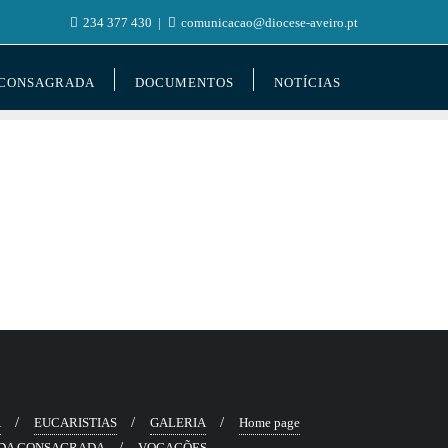
234 377 430
comunicacao@diocese-aveiro.pt
 CONSAGRADA
DOCUMENTOS
NOTÍCIAS
Ã
EUCARISTIAS
GALERIA
Home page
DA CONSAGRADA
VOCAÇÕES