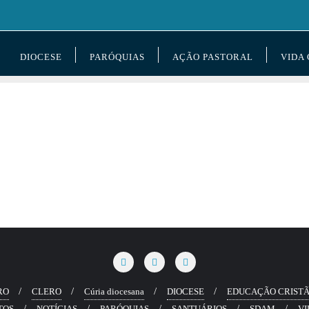
DIOCESE
PARÓQUIAS
AÇÃO PASTORAL
VIDA
RO
CLERO
Cúria diocesana
DIOCESE
EDUCAÇÃO CRIST
TOS
NOTÍCIAS
PARÓQUIAS
SANTUÁRIOS
SDAM
VI