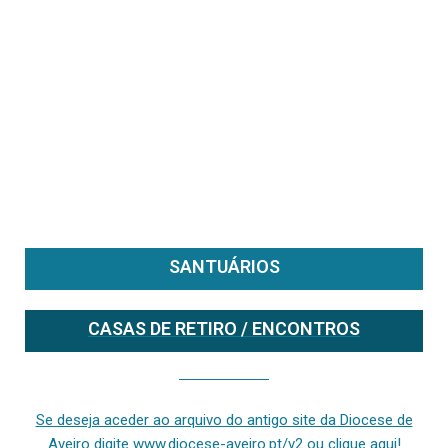
SANTUÁRIOS
CASAS DE RETIRO / ENCONTROS
Se deseja aceder ao arquivo do anterior site da diocese [ativo até fevereiro de 2024], clique aqui ou digite www.diocese-aveiro.pt/v2
Se deseja aceder ao arquivo do antigo site da Diocese de
Aveiro digite www.diocese-aveiro.pt/v2 ou clique aqui!