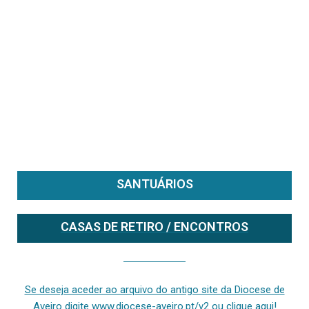
SANTUÁRIOS
CASAS DE RETIRO / ENCONTROS
Se deseja aceder ao arquivo do anterior site da diocese [ativo até fevereiro de 2024], clique aqui ou digite www.diocese-aveiro.pt/v2
Se deseja aceder ao arquivo do antigo site da Diocese de
Aveiro digite www.diocese-aveiro.pt/v2 ou clique aqui!