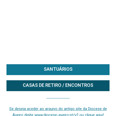
SANTUÁRIOS
CASAS DE RETIRO / ENCONTROS
Se deseja aceder ao arquivo do anterior site da diocese [ativo até fevereiro de 2024], clique aqui ou digite www.diocese-aveiro.pt/v2
Se deseja aceder ao arquivo do antigo site da Diocese de
Aveiro digite www.diocese-aveiro.pt/v2 ou clique aqui!