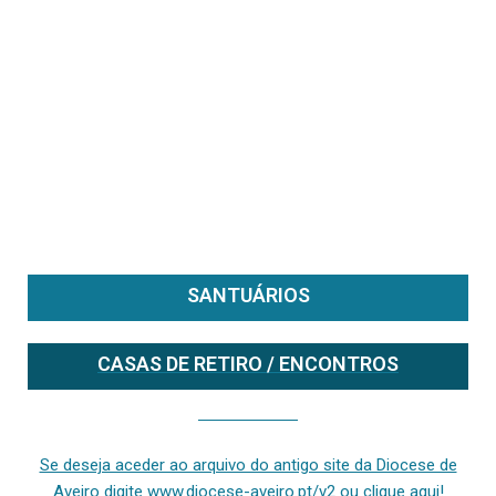
SANTUÁRIOS
CASAS DE RETIRO / ENCONTROS
Se deseja aceder ao arquivo do anterior site da diocese [ativo até fevereiro de 2024], clique aqui ou digite www.diocese-aveiro.pt/v2
Se deseja aceder ao arquivo do antigo site da Diocese de
Aveiro digite www.diocese-aveiro.pt/v2 ou clique aqui!