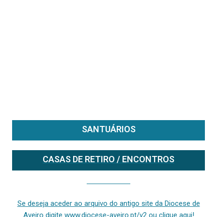
SANTUÁRIOS
CASAS DE RETIRO / ENCONTROS
Se deseja aceder ao arquivo do anterior site da diocese [ativo até fevereiro de 2024], clique aqui ou digite www.diocese-aveiro.pt/v2
Se deseja aceder ao arquivo do antigo site da Diocese de
Aveiro digite www.diocese-aveiro.pt/v2 ou clique aqui!