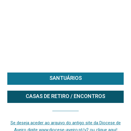
SANTUÁRIOS
CASAS DE RETIRO / ENCONTROS
Se deseja aceder ao arquivo do anterior site da diocese [ativo até fevereiro de 2024], clique aqui ou digite www.diocese-aveiro.pt/v2
Se deseja aceder ao arquivo do antigo site da Diocese de
Aveiro digite www.diocese-aveiro.pt/v2 ou clique aqui!