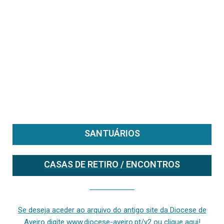
SANTUÁRIOS
CASAS DE RETIRO / ENCONTROS
Se deseja aceder ao arquivo do anterior site da diocese [ativo até fevereiro de 2024], clique aqui ou digite www.diocese-aveiro.pt/v2
Se deseja aceder ao arquivo do antigo site da Diocese de
Aveiro digite www.diocese-aveiro.pt/v2 ou clique aqui!