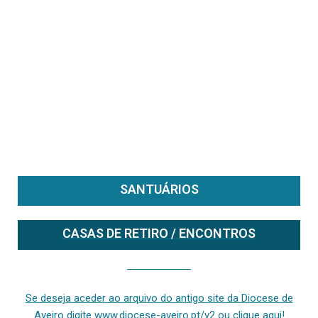
SANTUÁRIOS
CASAS DE RETIRO / ENCONTROS
Se deseja aceder ao arquivo do anterior site da diocese [ativo até fevereiro de 2024], clique aqui ou digite www.diocese-aveiro.pt/v2
Se deseja aceder ao arquivo do antigo site da Diocese de
Aveiro digite www.diocese-aveiro.pt/v2 ou clique aqui!