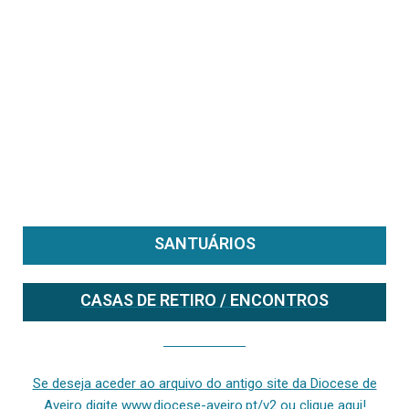
SANTUÁRIOS
CASAS DE RETIRO / ENCONTROS
Se deseja aceder ao arquivo do anterior site da diocese [ativo até fevereiro de 2024], clique aqui ou digite www.diocese-aveiro.pt/v2
Se deseja aceder ao arquivo do antigo site da Diocese de
Aveiro digite www.diocese-aveiro.pt/v2 ou clique aqui!