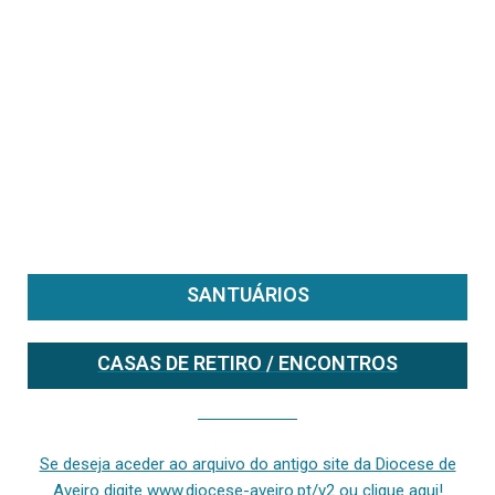
SANTUÁRIOS
CASAS DE RETIRO / ENCONTROS
Se deseja aceder ao arquivo do anterior site da diocese [ativo até fevereiro de 2024], clique aqui ou digite www.diocese-aveiro.pt/v2
Se deseja aceder ao arquivo do antigo site da Diocese de
Aveiro digite www.diocese-aveiro.pt/v2 ou clique aqui!