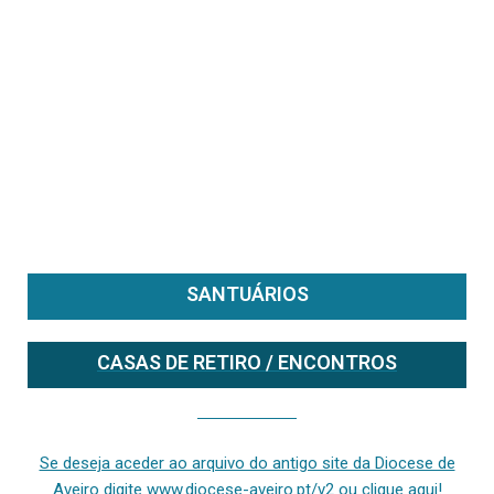
SANTUÁRIOS
CASAS DE RETIRO / ENCONTROS
Se deseja aceder ao arquivo do anterior site da diocese [ativo até fevereiro de 2024], clique aqui ou digite www.diocese-aveiro.pt/v2
Se deseja aceder ao arquivo do antigo site da Diocese de
Aveiro digite www.diocese-aveiro.pt/v2 ou clique aqui!