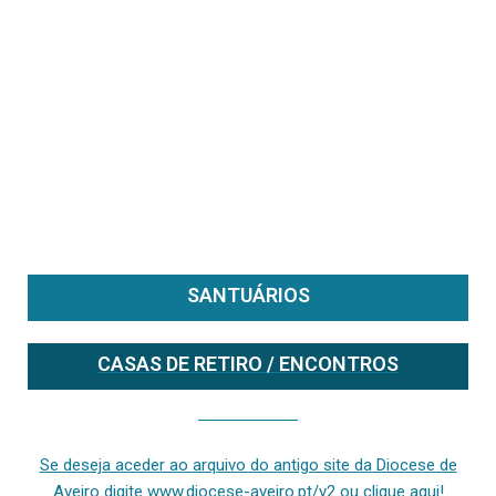
SANTUÁRIOS
CASAS DE RETIRO / ENCONTROS
Se deseja aceder ao arquivo do anterior site da diocese [ativo até fevereiro de 2024], clique aqui ou digite www.diocese-aveiro.pt/v2
Se deseja aceder ao arquivo do antigo site da Diocese de
Aveiro digite www.diocese-aveiro.pt/v2 ou clique aqui!