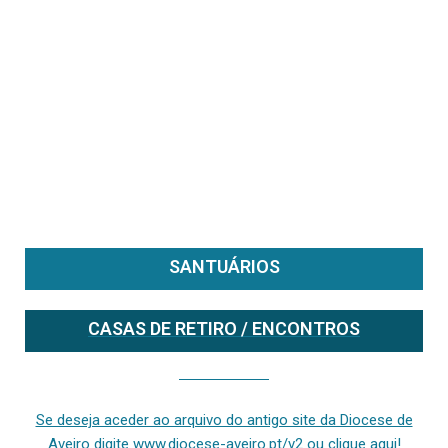
SANTUÁRIOS
CASAS DE RETIRO / ENCONTROS
Se deseja aceder ao arquivo do anterior site da diocese [ativo até fevereiro de 2024], clique aqui ou digite www.diocese-aveiro.pt/v2
Se deseja aceder ao arquivo do antigo site da Diocese de
Aveiro digite www.diocese-aveiro.pt/v2 ou clique aqui!