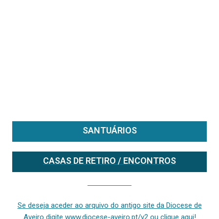
SANTUÁRIOS
CASAS DE RETIRO / ENCONTROS
Se deseja aceder ao arquivo do anterior site da diocese [ativo até fevereiro de 2024], clique aqui ou digite www.diocese-aveiro.pt/v2
Se deseja aceder ao arquivo do antigo site da Diocese de
Aveiro digite www.diocese-aveiro.pt/v2 ou clique aqui!