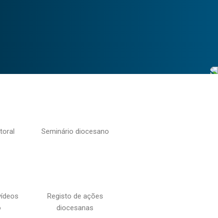
toral
Seminário diocesano
vídeos
Registo de ações
o
diocesanas