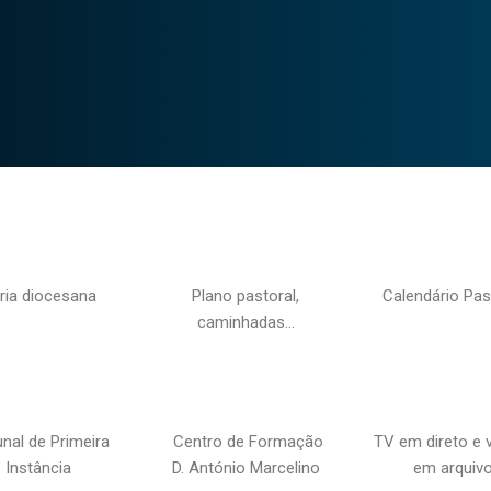
ria diocesana
Plano pastoral,
Calendário Pas
caminhadas…
unal de Primeira
Centro de Formação
TV em direto e 
Instância
D. António Marcelino
em arquiv