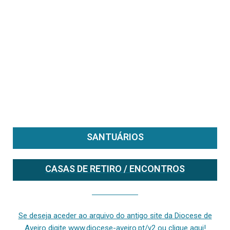
SANTUÁRIOS
CASAS DE RETIRO / ENCONTROS
Se deseja aceder ao arquivo do anterior site da diocese [ativo até fevereiro de 2024], clique aqui ou digite www.diocese-aveiro.pt/v2
Se deseja aceder ao arquivo do antigo site da Diocese de
Aveiro digite www.diocese-aveiro.pt/v2 ou clique aqui!