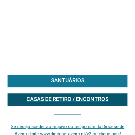
SANTUÁRIOS
CASAS DE RETIRO / ENCONTROS
Se deseja aceder ao arquivo do anterior site da diocese [ativo até fevereiro de 2024], clique aqui ou digite www.diocese-aveiro.pt/v2
Se deseja aceder ao arquivo do antigo site da Diocese de
Aveiro digite www.diocese-aveiro.pt/v2 ou clique aqui!