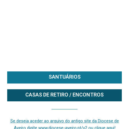
SANTUÁRIOS
CASAS DE RETIRO / ENCONTROS
Se deseja aceder ao arquivo do anterior site da diocese [ativo até fevereiro de 2024], clique aqui ou digite www.diocese-aveiro.pt/v2
Se deseja aceder ao arquivo do antigo site da Diocese de
Aveiro digite www.diocese-aveiro.pt/v2 ou clique aqui!