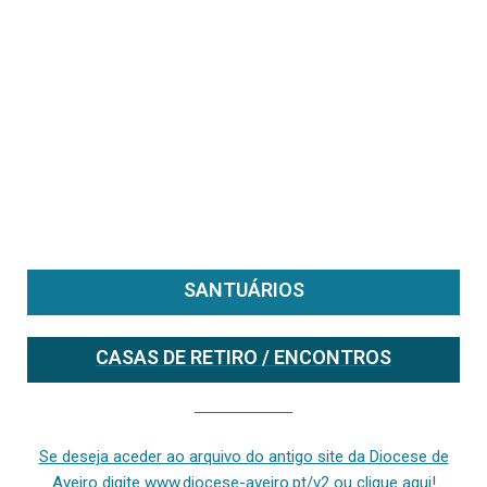
SANTUÁRIOS
CASAS DE RETIRO / ENCONTROS
Se deseja aceder ao arquivo do anterior site da diocese [ativo até fevereiro de 2024], clique aqui ou digite www.diocese-aveiro.pt/v2
Se deseja aceder ao arquivo do antigo site da Diocese de
Aveiro digite www.diocese-aveiro.pt/v2 ou clique aqui!