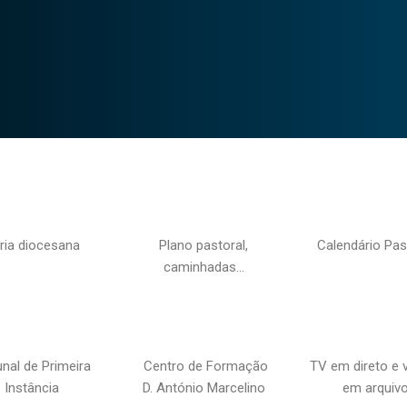
ria diocesana
Plano pastoral,
Calendário Pas
caminhadas…
unal de Primeira
Centro de Formação
TV em direto e 
Instância
D. António Marcelino
em arquiv