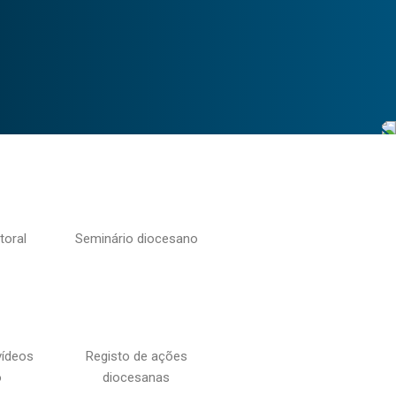
toral
Seminário diocesano
vídeos
Registo de ações
o
diocesanas