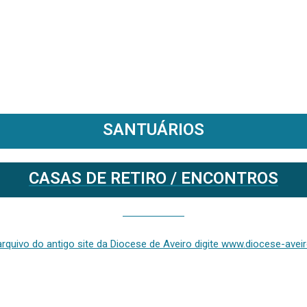
SANTUÁRIOS
CASAS DE RETIRO / ENCONTROS
Se deseja aceder ao arquivo do anterior site da diocese [ativo até fevereiro de 2024], clique aqui ou digite www.diocese-aveiro.pt/v2
rquivo do antigo site da Diocese de Aveiro digite www.diocese-aveiro