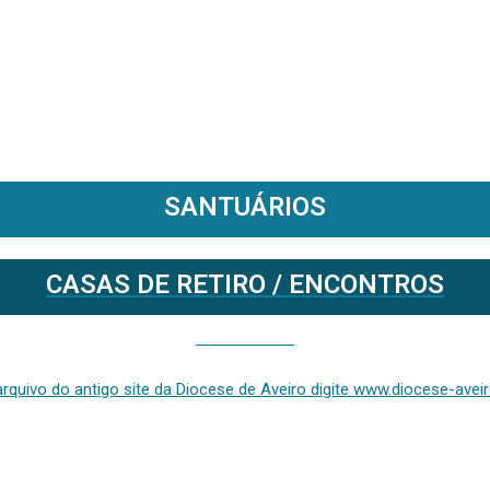
SANTUÁRIOS
CASAS DE RETIRO / ENCONTROS
Se deseja aceder ao arquivo do anterior site da diocese [ativo até fevereiro de 2024], clique aqui ou digite www.diocese-aveiro.pt/v2
rquivo do antigo site da Diocese de Aveiro digite www.diocese-aveiro