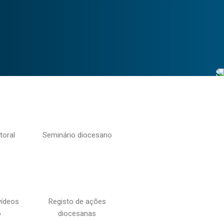
toral
Seminário diocesano
vídeos
Registo de ações
o
diocesanas