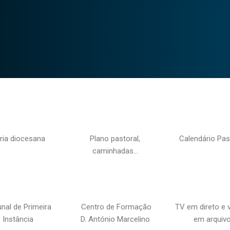
ria diocesana
Plano pastoral,
Calendário Pas
caminhadas…
unal de Primeira
Centro de Formação
TV em direto e 
Instância
D. António Marcelino
em arquiv