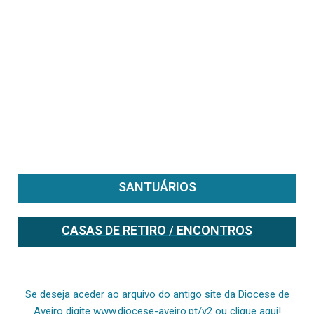
SANTUÁRIOS
CASAS DE RETIRO / ENCONTROS
Se deseja aceder ao arquivo do anterior site da diocese [ativo até fevereiro de 2024], clique aqui ou digite www.diocese-aveiro.pt/v2
Se deseja aceder ao arquivo do antigo site da Diocese de
Aveiro digite www.diocese-aveiro.pt/v2 ou clique aqui!