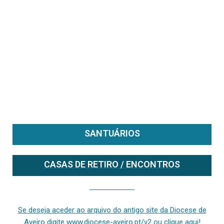
SANTUÁRIOS
CASAS DE RETIRO / ENCONTROS
Se deseja aceder ao arquivo do anterior site da diocese [ativo até fevereiro de 2024], clique aqui ou digite www.diocese-aveiro.pt/v2
Se deseja aceder ao arquivo do antigo site da Diocese de
Aveiro digite www.diocese-aveiro.pt/v2 ou clique aqui!