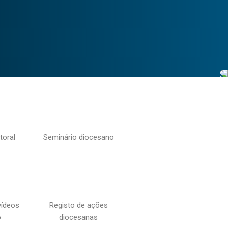
toral
Seminário diocesano
vídeos
Registo de ações
o
diocesanas