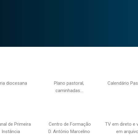
ria diocesana
Plano pastoral,
Calendário Pas
caminhadas…
unal de Primeira
Centro de Formação
TV em direto e 
Instância
D. António Marcelino
em arquiv