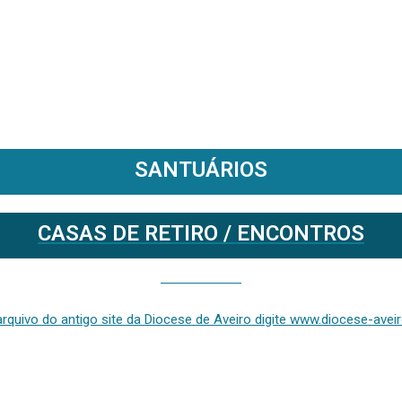
SANTUÁRIOS
CASAS DE RETIRO / ENCONTROS
Se deseja aceder ao arquivo do anterior site da diocese [ativo até fevereiro de 2024], clique aqui ou digite www.diocese-aveiro.pt/v2
rquivo do antigo site da Diocese de Aveiro digite www.diocese-aveiro