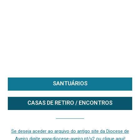
SANTUÁRIOS
CASAS DE RETIRO / ENCONTROS
Se deseja aceder ao arquivo do anterior site da diocese [ativo até fevereiro de 2024], clique aqui ou digite www.diocese-aveiro.pt/v2
Se deseja aceder ao arquivo do antigo site da Diocese de
Aveiro digite www.diocese-aveiro.pt/v2 ou clique aqui!