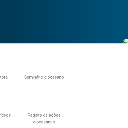
toral
Seminário diocesano
vídeos
Registo de ações
o
diocesanas