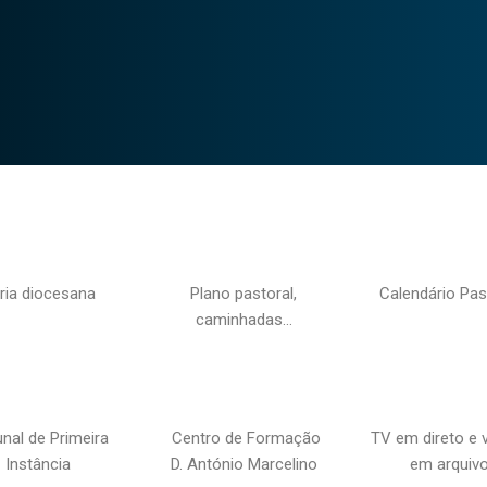
ria diocesana
Plano pastoral,
Calendário Pas
caminhadas…
unal de Primeira
Centro de Formação
TV em direto e 
Instância
D. António Marcelino
em arquiv