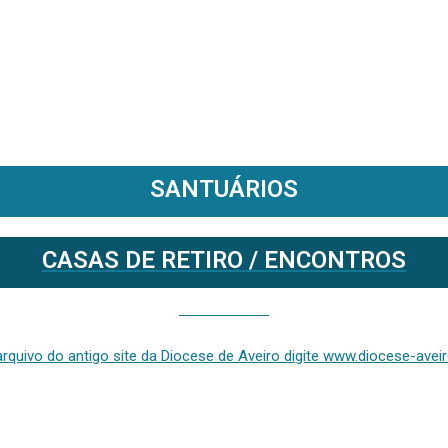
SANTUÁRIOS
CASAS DE RETIRO / ENCONTROS
Se deseja aceder ao arquivo do anterior site da diocese [ativo até fevereiro de 2024], clique aqui ou digite www.diocese-aveiro.pt/v2
rquivo do antigo site da Diocese de Aveiro digite www.diocese-aveiro