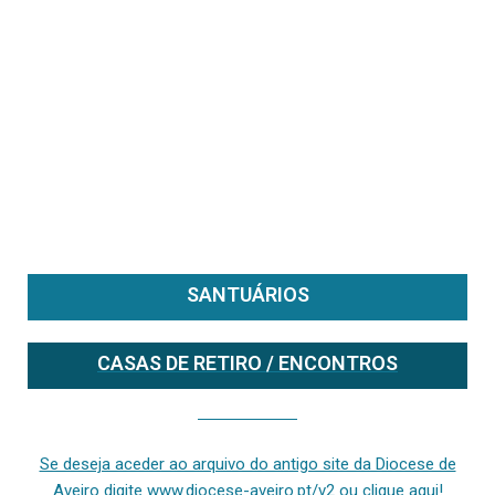
SANTUÁRIOS
CASAS DE RETIRO / ENCONTROS
Se deseja aceder ao arquivo do anterior site da diocese [ativo até fevereiro de 2024], clique aqui ou digite www.diocese-aveiro.pt/v2
Se deseja aceder ao arquivo do antigo site da Diocese de
Aveiro digite www.diocese-aveiro.pt/v2 ou clique aqui!