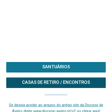
SANTUÁRIOS
CASAS DE RETIRO / ENCONTROS
Se deseja aceder ao arquivo do anterior site da diocese [ativo até fevereiro de 2024], clique aqui ou digite www.diocese-aveiro.pt/v2
Se deseja aceder ao arquivo do antigo site da Diocese de
Aveiro digite www.diocese-aveiro.pt/v2 ou clique aqui!