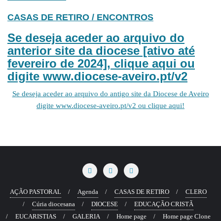
CASAS DE RETIRO / ENCONTROS
Se deseja aceder ao arquivo do
anterior site da diocese [ativo até
fevereiro de 2024], clique aqui ou
digite www.diocese-aveiro.pt/v2
Se deseja aceder ao arquivo do antigo site da Diocese de Aveiro
digite www.diocese-aveiro.pt/v2 ou clique aqui!
AÇÃO PASTORAL
Agenda
CASAS DE RETIRO
CLERO
Cúria diocesana
DIOCESE
EDUCAÇÃO CRISTÃ
EUCARISTIAS
GALERIA
Home page
Home page Clone