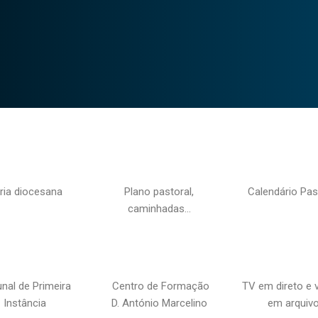
ria diocesana
Plano pastoral,
Calendário Pas
caminhadas…
unal de Primeira
Centro de Formação
TV em direto e 
Instância
D. António Marcelino
em arquiv