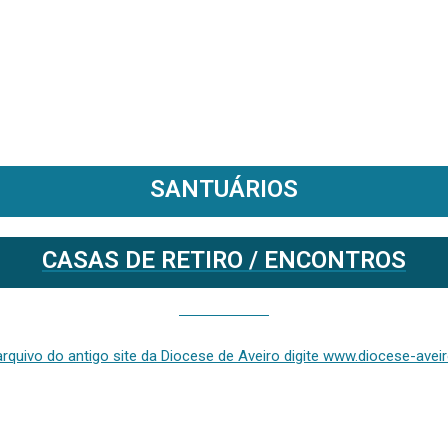
SANTUÁRIOS
CASAS DE RETIRO / ENCONTROS
Se deseja aceder ao arquivo do anterior site da diocese [ativo até fevereiro de 2024], clique aqui ou digite www.diocese-aveiro.pt/v2
rquivo do antigo site da Diocese de Aveiro digite www.diocese-aveiro