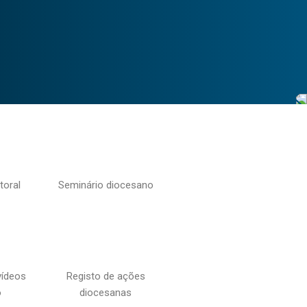
toral
Seminário diocesano
vídeos
Registo de ações
o
diocesanas