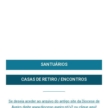
SANTUÁRIOS
CASAS DE RETIRO / ENCONTROS
Se deseja aceder ao arquivo do anterior site da diocese [ativo até fevereiro de 2024], clique aqui ou digite www.diocese-aveiro.pt/v2
Se deseja aceder ao arquivo do antigo site da Diocese de
Aveiro digite www.diocese-aveiro.pt/v2 ou clique aqui!