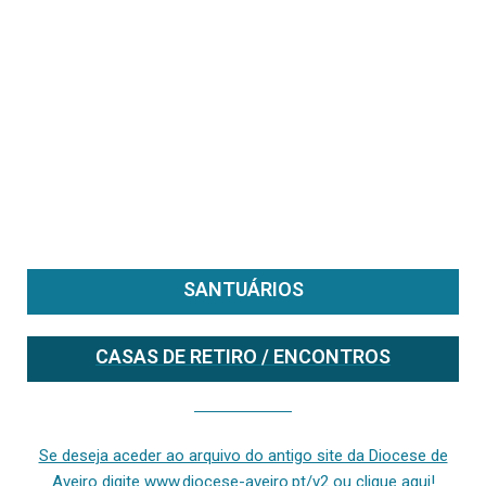
SANTUÁRIOS
CASAS DE RETIRO / ENCONTROS
Se deseja aceder ao arquivo do anterior site da diocese [ativo até fevereiro de 2024], clique aqui ou digite www.diocese-aveiro.pt/v2
Se deseja aceder ao arquivo do antigo site da Diocese de
Aveiro digite www.diocese-aveiro.pt/v2 ou clique aqui!